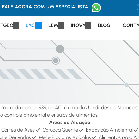
FALE AGORA COM UM ESPECIALISTA
CTGEO
LACI
LEM
INOVA
BLOG
CONT
no mercado desde 1989, o LACI é uma das Unidades de Negócio
o controle ambiental e ensaios de alimentos.
Áreas de Atuação
Cortes de Aves
Carcaça Quente
Exposição Ambiental
s e Derivados
Mel e Produtos Apícolas
Alimentos para An