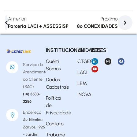
Anterior
Próximo
Parceria LACI + ASSESSISP
8º CONEXIDADES
INSTITUCIONAL
UNIDADES
REDES
Quem
CTGEO
Serviço de
Somos
Atendimento
LACI
ao Cliente
Dados
LEM
(SAC)
Cadastrais
INOVA
(14) 3533-
Política
3286
de
Endereço
Privacidade
Av. Nicolau
Contato
Zarvos, 1925
Trabalhe
- Jardim