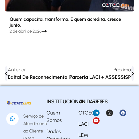
Quem capacita, transforma. E quem acredita, cresce
junto.
2 de abril de 2026
Anterior
Próximo
Edital De Reconhecimento Das Cadeias Produtivas Locais 
Parceria LACI + ASSESSISP
INSTITUCIONAL
UNIDADES
REDES
Quem
CTGEO
Serviço de
Somos
Atendimento
LACI
ao Cliente
Dados
LEM
(SAC)
Cadastrais