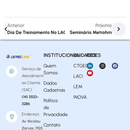
Anterior
Próximo
Dia De Treinamento No LACI
Seminário Metrohm
INSTITUCIONAL
UNIDADES
REDES
Quem
CTGEO
Serviço de
Somos
Atendimento
LACI
ao Cliente
Dados
LEM
(SAC)
Cadastrais
INOVA
(14) 3533-
Política
3286
de
Endereço
Privacidade
Av. Nicolau
Contato
Zarvos, 1925