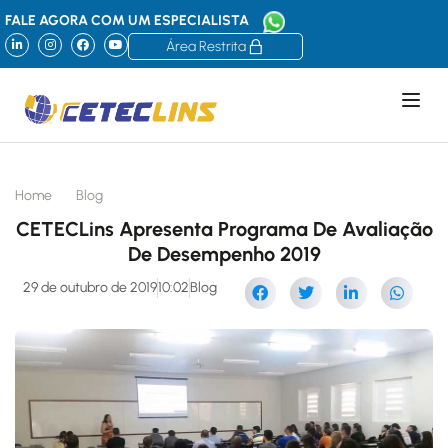
FALE AGORA COM UM ESPECIALISTA
Área Restrita
Home
Blog
CETECLins Apresenta Programa De Avaliação
De Desempenho 2019
29 de outubro de 2019
10:02
Blog